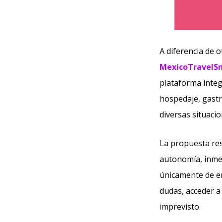
A diferencia de 
MexicoTravelS
plataforma integ
hospedaje, gastr
diversas situaci
La propuesta res
autonomía, inmed
únicamente de en
dudas, acceder a
imprevisto.