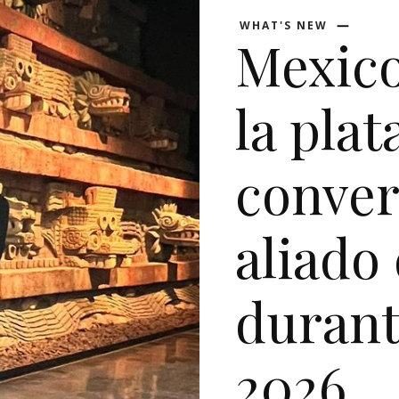
WHAT'S NEW
Mexic
la pla
conver
aliado 
durant
2026