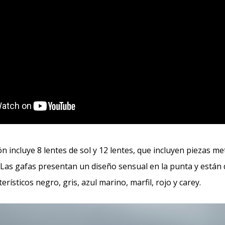
n incluye 8 lentes de sol y 12 lentes, que incluyen piezas me
. Las gafas presentan un diseño sensual en la punta y están
terísticos negro, gris, azul marino, marfil, rojo y carey.