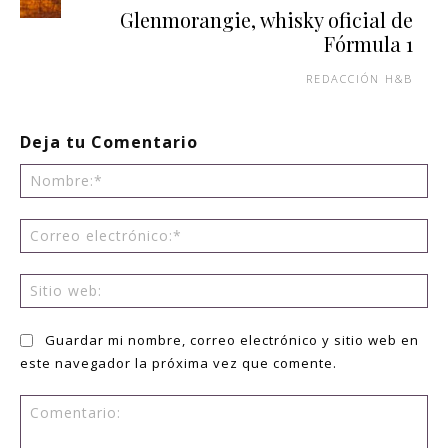
Glenmorangie, whisky oficial de
Fórmula 1
REDACCIÓN H&B
Deja tu Comentario
No
Co
ele
Sit
we
Guardar mi nombre, correo electrónico y sitio web en
este navegador la próxima vez que comente.