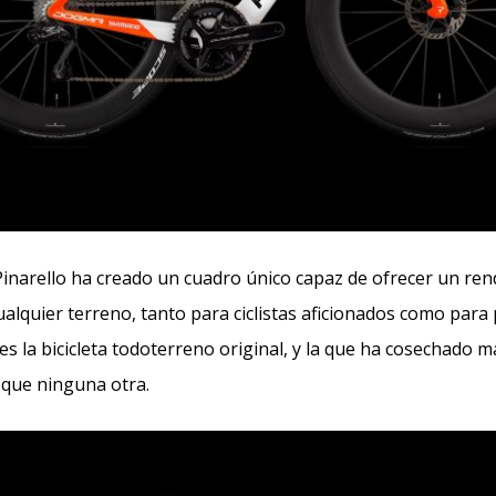
inarello ha creado un cuadro único capaz de ofrecer un re
ualquier terreno, tanto para ciclistas aficionados como para
s la bicicleta todoterreno original, y la que ha cosechado m
 que ninguna otra.