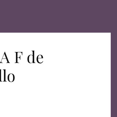
 F de
llo