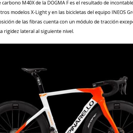
e carbono M40X de la DOGMA F es el resultado de incontabl
ros modelos X-Light y en las bicicletas del equipo INEOS Gr
sición de las fibras cuenta con un módulo de tracción excep
a rigidez lateral al siguiente nivel.