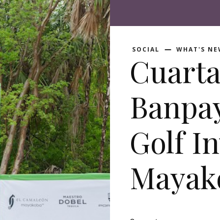
SOCIAL
WHAT'S N
Cuarta
Banpay
Golf In
Mayak