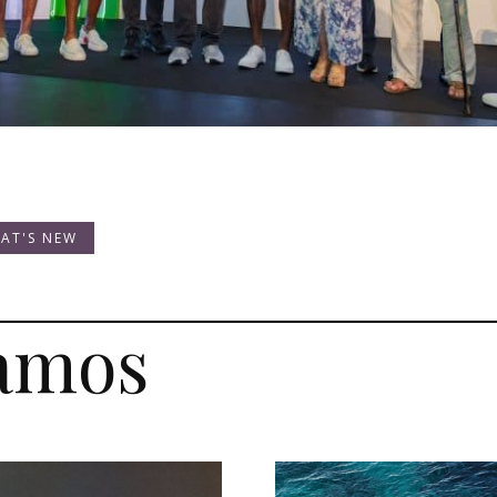
AT'S NEW
amos