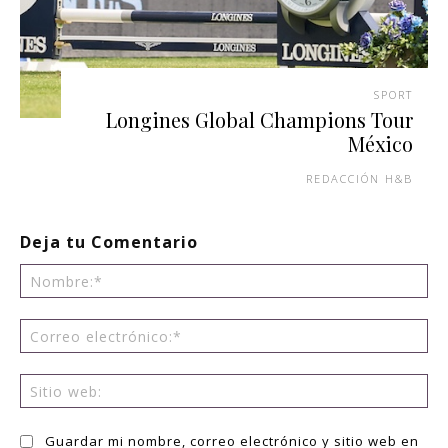
SPORT
Longines Global Champions Tour
México
REDACCIÓN H&B
Deja tu Comentario
No
Co
ele
Sit
we
Guardar mi nombre, correo electrónico y sitio web en