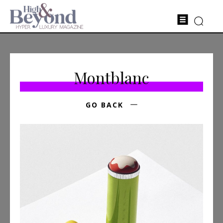
Montblanc
GO BACK