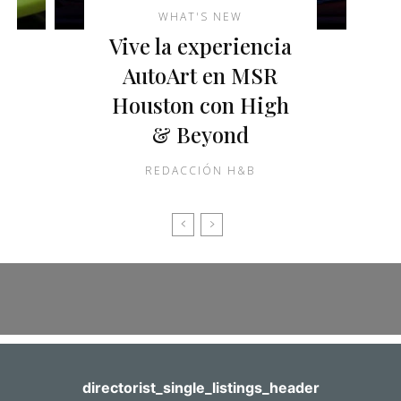
WHAT'S NEW
Vive la experiencia
AutoArt en MSR
Houston con High
& Beyond
REDACCIÓN H&B
directorist_single_listings_header