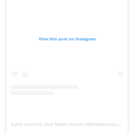
View this post on Instagram
A
post shared by Sisal Tejidos Yucatán (@sisaltejidosyucatan)