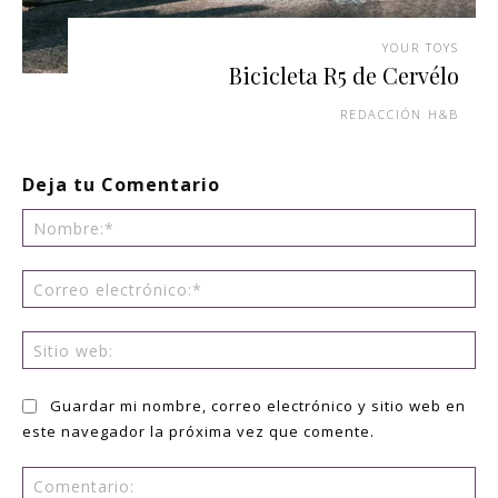
YOUR TOYS
Bicicleta R5 de Cervélo
REDACCIÓN H&B
Deja tu Comentario
No
Co
ele
Sit
we
Guardar mi nombre, correo electrónico y sitio web en
este navegador la próxima vez que comente.