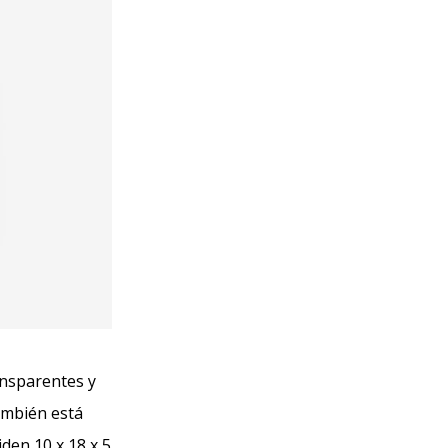
ansparentes y
también está
den 10 x 18 x 5