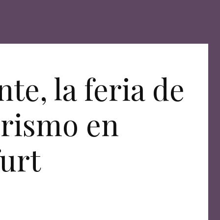
te, la feria de
orismo en
urt