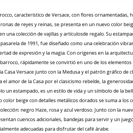
occo, característico de Versace, con flores ornamentadas, 
ronas de reyes y reinas, se presenta en un nuevo color bei
en una colección de vajillas y artículosde regalo. Su estampa
 pasarela de 1991, fue diseñado como una celebración vibran
ibertad de expresión y la magia. Con orígenes en la arquitect
e barroco, rápidamente se convirtió en uno de los elementos 
 la Casa Versace junto con la Medusa y el patrón gráfico de c
a el amor de la Casa por el clasicismo rebelde, la generosidad
o un estampado, es un estilo de vida y un símbolo de la belle
vo color beige con detalles metálicos dorados se suma a los 
 colección: negro Haze, rosa y azul verdoso. Junto con la nu
esentan cuencos adicionales, bandejas para servir y un juego
almente adecuadas para disfrutar del café árabe.