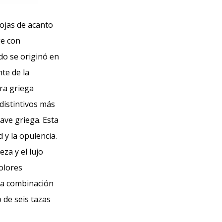
hojas de acanto
ge con
do se originó en
te de la
ura griega
distintivos más
lave griega. Esta
 y la opulencia.
za y el lujo
colores
eva combinación
 de seis tazas