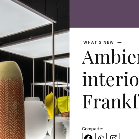
WHAT'S NEW
Ambien
interi
Frankf
Comparte: